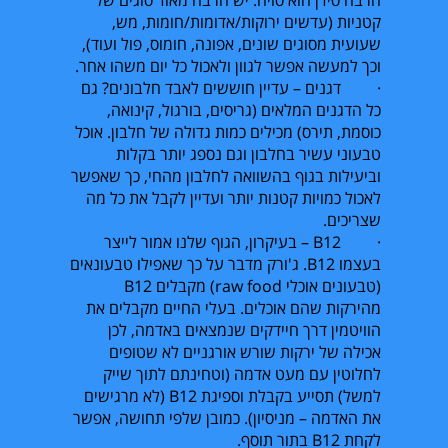
קטניות (עדשים ירוקות/אדומות/חומות, מש,
שעועית מסוגים שונים, אפונה, חומוס, פול ועוד),
וכך למעשה אפשר לגוון ולאכול כל יום משהו אחר.
· דגנים – עדיין חוששים לאבד חלבונים? גם
כל הדגנים המלאים (גריסים, בורגול, קינואה,
כוסמת, תירס) מכילים כמות גדולה של חלבון. אוכל
טבעוני עשיר בחלבון וגם נספג יותר בקלות
וביעילות בגוף בהשוואה לחלבון מהחי, כך שאפשר
לאכול כמויות קטנות יותר ועדיין לקבל את כל מה
שצריכים.
·
B12
– בעיקרון, הגוף שלנו אמור לייצר
בעצמו
B12
. ג'ורק מדבר על כך שאפילו טבעונאים
(טבעונים אוכלי
raw food
) מקבלים
B12
מהירקות שהם אוכלים. בעלי החיים מקבלים את
הוויטמין דרך חיידקים שנמצאים באדמה, לכן
אכילה של ירקות שורש אורגניים לא שטופים
לחלוטין עם מעט אדמה (וטחינתם לתוך שייק
למשל) תסייע בקבלת וספיגת
B12
(לא מרגישים
את האדמה – מניסיון). כמובן שלפי תחושה, אפשר
לקחת
B12
בתור תוסף.