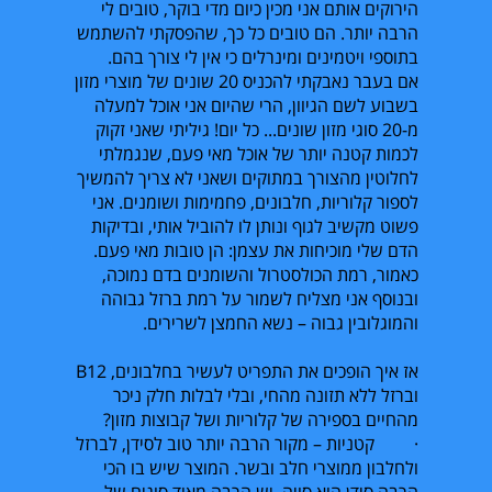
הירוקים אותם אני מכין כיום מדי בוקר, טובים לי
הרבה יותר. הם טובים כל כך, שהפסקתי להשתמש
בתוספי ויטמינים ומינרלים כי אין לי צורך בהם.
אם בעבר נאבקתי להכניס 20 שונים של מוצרי מזון
בשבוע לשם הגיוון, הרי שהיום אני אוכל למעלה
מ-20 סוגי מזון שונים... כל יום! גיליתי שאני זקוק
לכמות קטנה יותר של אוכל מאי פעם, שנגמלתי
לחלוטין מהצורך במתוקים ושאני לא צריך להמשיך
לספור קלוריות, חלבונים, פחמימות ושומנים. אני
פשוט מקשיב לגוף ונותן לו להוביל אותי, ובדיקות
הדם שלי מוכיחות את עצמן: הן טובות מאי פעם.
כאמור, רמת הכולסטרול והשומנים בדם נמוכה,
ובנוסף אני מצליח לשמור על רמת ברזל גבוהה
והמוגלובין גבוה – נשא החמצן לשרירים.
אז איך הופכים את התפריט לעשיר בחלבונים,
B12
וברזל ללא תזונה מהחי, ובלי לבלות חלק ניכר
מהחיים בספירה של קלוריות ושל קבוצות מזון?
· קטניות – מקור הרבה יותר טוב לסידן, לברזל
ולחלבון ממוצרי חלב ובשר. המוצר שיש בו הכי
הרבה סידן הוא סויה. יש הרבה מאוד סוגים של