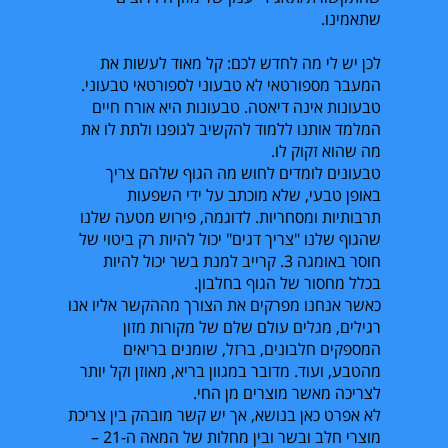
שתאמינו.
לכן יש לי מה לחדש לכם: קל מאוד לעשות את
המעבר מספורטאי לא טבעוני לספורטאי טבעוני.
טבעונות אינה דיאטה. טבעונות היא אורח חיים
המלמד אותנו ללמוד להקשיב לגופנו ולתת לו את
מה שהוא זקוק לו.
טבעונים לומדים לחוש מה הגוף שלהם צריך
באופן טבעי, שלא מוכתב על ידי השפעות
תרבותיות ומסחריות. לדוגמה, פירוש מטעה שלנו
שהגוף שלנו "צריך דגים" יכול להיות רק ביטוי של
חוסר באומגה 3. קרייב למנת בשר יכול להיות
בכלל מחסור של הגוף בחלבון.
כאשר אנחנו מפרקים את הצורך מההקשר אליו אנו
רגילים, מגלים עולם שלם של מקורות מזון
המספקים חלבונים, ברזל, שומנים בריאים
מהטבע, ועוד. מדובר במגוון בריא, מאוזן וקל יותר
לצריכה מאשר מוצרים מן החי.
לא אפרט כאן בנושא, אך יש קשר מובהק בין צריכת
מוצרי חלב ובשר ובין מחלות של המאה ה-21 –