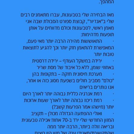
המהפך.
מאז הבחירה שלי בטבעונות, עברו מתאמנים רבים
שלי ב"אנדיור", קבוצת ספורט הסבולת שבה אני
מאמן ראשי, לטבעונות וכולם מדווחים על אותן
תופעות מדהימות:
· התאוששות מהירה הרבה יותר מאי פעם,
המאפשרת להתאמן חזק יותר וכך להגיע לתוצאות
טובות יותר
· ירידה במשקל העודף – ירידה דרסטית
באחוזי שומן, ללא כל איבוד של מסת שריר
· מערכת חיסונית חזקה – בתקופות בהן
"כולם" מסביב חולים בשפעת מסוג כזה או אחר,
אנו נותרים בריאים
· רמת אנרגיה כללית גבוהה יותר לאורך היום
· רמת ריכוז גבוהה יותר לאורך שעות ארוכות
יותר (מישהו אמר הפרעות קשב?)
· ואולי ההפתעה הגדולה מכולן – תקציב
המזון החודשי שלי ירד ב-70 אחוז! אכילה טבעונית
ובריאה זולה ביותר, הרבה יותר ממה
שהתקשורת/תאגידי ענק של מזון היו רוצים