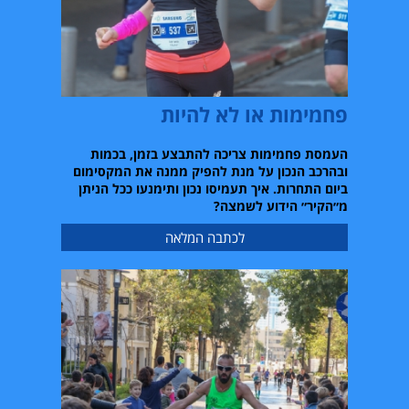
פחמימות או לא להיות
העמסת פחמימות צריכה להתבצע בזמן
,
בכמות
ובהרכב הנכון על מנת להפיק ממנה את המקסימום
ביום התחרות
.
איך תעמיסו נכון ותימנעו ככל הניתן
מ״הקיר״ הידוע לשמצה
?
לכתבה המלאה