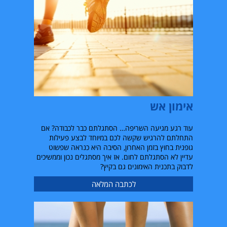
אימון אש
עוד רגע מגיעה השריפה
…
הסתגלתם כבר לכבודה
?
אם
התחלתם להרגיש שקשה לכם במיוחד לבצע פעילות
גופנית בחוץ בזמן האחרון
,
הסיבה היא כנראה שפשוט
עדיין לא הסתגלתם לחום
.
אז איך מסתגלים נכון וממשיכים
לדבוק בתכנית האימונים גם בקיץ
?
לכתבה המלאה