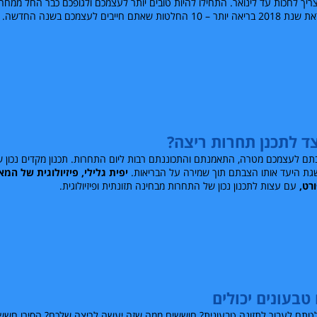
ריך לחכות עד לינואר. התחילו להיות טובים יותר לעצמכם ולגופכם כבר החל ממחר.
יותר – 10 החלטות שאתם חייבים לעצמכם בשנה החדשה.
ד לתכנן תחרות ריצה?
ם לעצמכם מטרה, התאמנתם והתכוננתם רבות ליום התחרות. תכנון מקדים נכון 
ת היעד אותו הצבתם תוך שמירה על הבריאות.
יפית גלילי, פיזיולוגית של המ
רט,
עם עצות לתכנון נכון של התחרות מבחינה תזונתית ופיזיולוגית.
טבעונים יכולים
תם לעבור לתזונה טבעונית? חוששים ממה שזה יעשה לריצה שלכם? הסירו חשש