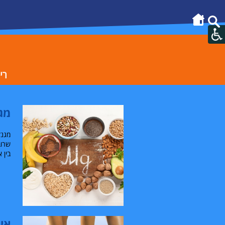
רי
מג
מגנז
שרוב
בין 
אימ