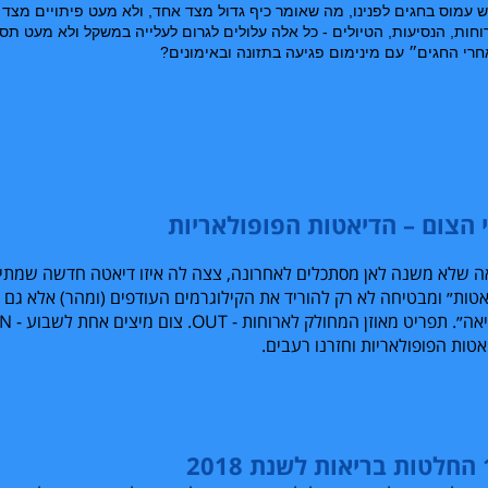
ש
עמוס
בחגים
לפנינו
,
מה
שאומר
כיף
גדול
מצד
אחד
,
ולא
מעט
פיתויים
מצד
וחות
,
הנסיעות
,
הטיולים
-
כל
אלה
עלולים
לגרום
לעלייה
במשקל
ולא
מעט
תסכ
חרי
החגים״
עם
מינימום
פגיעה
בתזונה
ובאימונים
?
 הצום – הדיאטות הפופולאריות
ה שלא משנה לאן מסתכלים לאחרונה, צצה לה איזו דיאטה חדשה שמתיי
אטות״ ומבטיחה לא רק להוריד את הקילוגרמים העודפים (ומהר) אלא גם
אה״. תפריט מאוזן המחולק לארוחות -
OUT
. צום מיצים אחת לשבוע -
IN
טות הפופולאריות וחזרנו רעבים.
2018