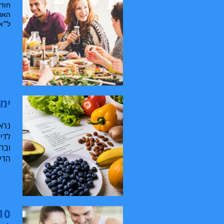
חוד
האר
ל״א
ימי
נרא
לדי
וברי
הדיא
10 החלטות בריאות לשנת 