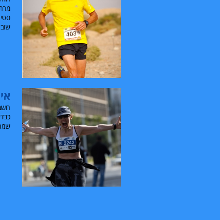
מרתו
סטיג
שובע
איך
חשבת
כבדי
שמת