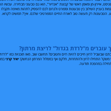
ניסט, איירון-מן ומאמן ראשי של קבוצת "אנדיור", הוא גם טבעוני מבחירה. עכשיו ה
מות בעניין השילוב בין טבעונות וספורט ולגרום לכם להפסיק לתהות מאיפה תקבלו 
. הטבעונות רק תעשה טוב לאורח החיים הספורטיבי שלכם. איך? תמשיכו לקרוא.
 עוברים מ"לרדת בגדול" לריצת מרתון?
ם שבשביל לרוץ חייבים להיות רזים וחטובים? תחשבו שוב. מאז תוכניות כמו "לרדת 
 משקל התחילו לרוץ ולהתחרות, חלקם אף במסלול המרתון הנחשק!
יאיר קרני
במא
חילה במהפכת תודעה.