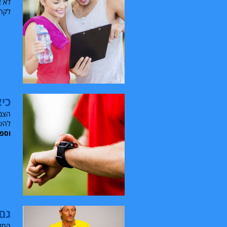
לא צ
לקראת שנת 2018 בריאה 
כיצ
הצבת
להשג
וספו
גם 
החלט