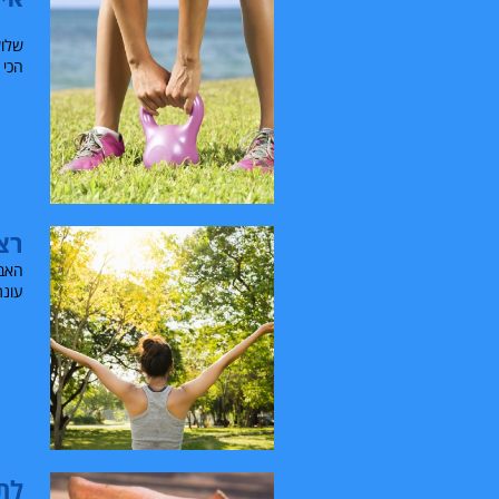
שלוש
הכי 
רצ
האבי
עונת
לתדלק