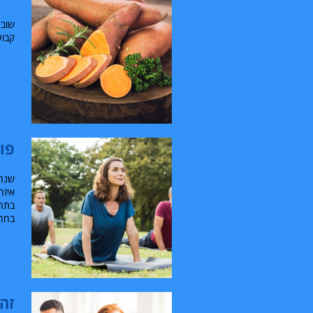
קבוע
פות
שנה 
איזה
בתחו
בחרו
זהי