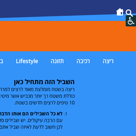
ריצה
רכיבה
תזונה
Lifestyle
בי
השביל הזה מתחיל כאן
ריצה בשטח מומלצת מאוד לרצים למרחקי
כוללת משטח רך יותר מכביש אשר מיטיב 
10
טיפים לרצים חדשים בשטח.
לא כל השבילים הם אותו הדבר:
עם הרבה עיקולים. יש שבילים סלע
לכן חשוב לדעת לאיזה שביל אתם 