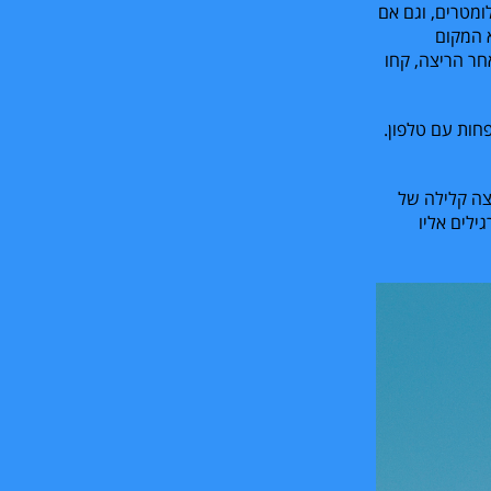
ומטרים, וגם אם
א המקום
חר הריצה, קחו
חות עם טלפון.
צה קלילה של
ילים אליו