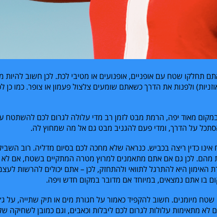
ם תחלקו שטח עם אופניים, אופנועים או מטיבי לכת. לכן חשוב להיות מ
ניות) ולפנות את הדרך כשאתם שומעים צלצול פעמון או צופר. כמו כן לכ
קום מאוד יפה, הרמת מבט לזמן רב מדי עלולה לגרום לכם להשתטח ע
תכל על הדרך, ומדי פעם להגניב מבט גם אל מה שמחוץ לה.
 אינו כדין ריצה בכביש. כנראה שלא מחכה לכם בסיום מדליה. רוב השבי
ות מהם. לכן גם אם אתם מתאמנים למרוץ מטרה המתקיים בשטח, אם לא מ
האימון היא להתרגל לתוואי ולהתחזק, לכן – אתם יכולים להרשות לעצ
 בו אתם נמצאים, במיוחד אם מדובר במקום חדש ויפה.
טח מיומנים. חשוב להקפיד כאמור על חגורת מים או תיק שתייה, על ג׳ל
 לא מתאימות עלולות לגרום לכם ליבלות וכאבים, וגם כמובן לשחיקה של