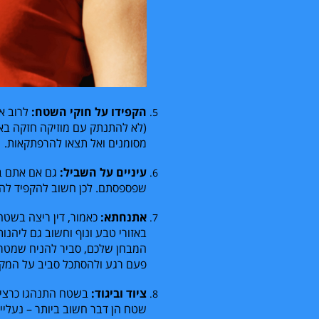
הקפידו על חוקי השטח:
לרוב את
(לא להתנתק עם מוזיקה חזקה באוז
מסומנים ואל תצאו להרפתקאות.
עיניים על השביל:
גם אם אתם במ
שפספסתם. לכן חשוב להקפיד להס
אתנחתא:
כאמור, דין ריצה בשטח
באזורי טבע ונוף וחשוב גם ליהנ
המבחן שלכם, סביר להניח שמטרת 
פעם רגע ולהסתכל סביב על המקום
ציוד וביגוד:
בשטח התנהגו כרצי ש
שטח הן דבר חשוב ביותר – נעליים