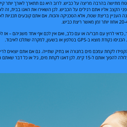
ח מתישה בהרבה מריצה על כביש. לרוב היא גם תתארך לאורך יותר קיל
ני הקצב אליו אתם רגילים על הכביש. לכן השאירו את האגו בבית, זה ל
ה העניין בריצת שטח, אלא הטכניקה והכוח. אם אתם קובעים תכניות לא
20-
אחוז יותר זמן מאשר ריצת כביש.
 כדאי לרוץ עם חבר/ה או עם כלב, ואם אין לכם אף אחד משניהם – אז לפ
הכניסו נקודת מוצא ב-
GPS
בטלפון או בשעון, למקרה שתלכו לאיבוד.
 הקפידו לקחת עמכם מים בחגורה או בתיק שתייה. גם אם אתם יוצאים לרי
ולה להפוך אותם ל-
15
ק״מ. לכן דאגו לקחת מים, ג׳ל או כל דבר שאתם רג