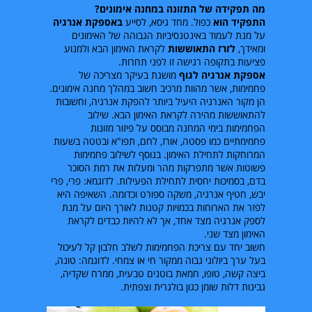
מה תפקידה של התזונה במחנה אימונים?
התפקיד הוא
כפול. מחד גיסא, לסייע
באספקת אנרגיה
על מנת לעמוד באינטנסיביות הגבוהה של האימונים
ומאידך,
לזרז התאוששות
לקראת האימון הבא ולמנוע
פציעות בתקופה רגישה זו לפני תחרות.
אספקת אנרגיה לגוף
מושגת בעיקר מצריכה של
פחמימות, אשר מהוות מרכיב חשוב במהלך מחנה אימונים.
הן מקור האנרגיה היעיל ביותר להפקת אנרגיה, וחשובות
להתאוששות מהירה לקראת האימון הבא. שילוב
הפחמימות בימי המחנה מבוסס על פיזור מזונות
פחמימתיים כמו פסטה, אורז, לחם, תפו"א ובטטה בשעות
המרוחקות לתחילת האימון. בנוסף לשילוב פחמימות
פשוטות אשר מתפרקות מהר ומעלות את רמת הסוכר
בדם, בסמיכות יחסית לתחילת הפעילות. לדוגמא: פרי, פרי
יבש, חטיף אנרגיה, משקה ספורט וכדומה. השאיפה היא
לפזר את הארוחות בכמויות קטנות לאורך היום על מנת
לספק אנרגיה מצד אחד, אך לא להיות כבדים לקראת
האימון מצד שני.
חשוב יחד עם צריכת הפחמימות לשלב חלבון קל לעיכול
בעל ערך ביולוגי גבוה ממקור חי או צמחי. לדוגמה: טונה,
ביצה קשה, טופו, חמאת בוטנים טבעית, ממרח שקדיה,
גבינות דלות שומן כגון בולגרית וצפתית.