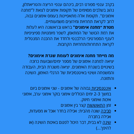
בקרב ענפי ספורט רבים, בינהם ענפי הריצה והטריאתלון,
נהוג בשלבים מסוימים של תקופות אימונים לצאת ל"מחנה
אימונים". תקופות אלה מתאפיינות בעומס אימונים גבוה,
לרוב לקראת תחרויות ומירוצים משמעותיים.
מטרת ״מחנה אימונים"
בראש ובראשונה היא לעלות
את רמת הכושר של המתאמן, לשפר מיומנויות ספיציפיות
לענף הספורטיבי הרלבנטי ולחדד את ההכנה המנטלית
לקראת התחרות/תחרויות הקרובות.
מה מייחד מחנה אימונים לעומת שגרת אימונים?
יציאה למחנה אימונים של מספר ימים/שבועות כרוכה
בשינויים בשגרת האימונים. יציאה משגרת הבית, העבודה
והמשפחה ושינוי באיטנסיביות של הרגלי האימון, השינה
והתזונה.
אינטנסיביות
גבוהה של אימונים - שני אימונים ביום
במשך
2-3
ימים הכוללים אימוני בוקר אימוני ערב, אימוני
איכות ואימוני חיזוק.
זמן
התאוששות
קצר בין אימונים
סביבה
שונה מהבית: אכילה בחדר אוכל או מסעדות,
אכילה בחברה
שינה
לא בבית, דבר היכול לפגום באיכות השינה (או
להיפך...)