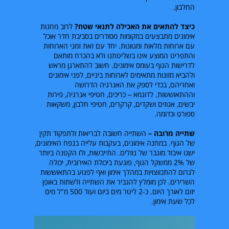
החלבון.
כיצד להתאים את האכילה לתנאי שטח?
לרוב מחנות
אימונים מתבצעים במקומות מסודרים בסביבת חדר אוכל
עם ארוחות מלאות ומגוונות. יחד עם זאת זמני הארוחות
והתפריט המוצע אינו בשליטתנו ולא בהכרח מותאם
לדרישות הגוף בעומס אימונים. חשוב להתארגן מראש
ולהביא מזונות מתאימים לארוחות ביניים, לפני אימונים
ואחריהם, בכדי לספק את האנרגיה הדרושה
וההתאוששות. לדוגמא – כריכים, חטיפי אנרגיה, פירות
יבשים, אגוזים ושקדים, קרקרים, חטיפי חלבון, משקאות
ספורט וכדומה.
שתייה מרובה –
השתייה חשובה לבריאות ולתפקוד תקין
של הגוף. במחנה אימונים, בעקבות עלייה בנפח האימונים,
ישנו איבוד מוגבר של נוזלים. התייבשות, ולו הקטנה ביותר
של
2%
ממשקל הגוף, פוגעת ביכולת האירובית, יכולה
לגרום להתכווצויות במהלך אימון ואף לפגוע בהתאוששות
השרירים. לכן מומלץ להגביר את השתייה ולשתות באופן
יזום לאורך היום. כ-
2
ליטר מים ביום ועוד
500
מ"ל מים
לכל שעת אימון.