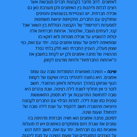
לאימונים. לרוב מדובר בקבוצות חברים מגובשות אשר
רוצים לבלות וליהנות בין האימונים ולכן מעורבת כאן גם
אכילה חברתית. יש הצטיידות בנשנושים וחטיפים
שחולקים עם החברים, מתקיימות יציאות משותפות
למסעדות ו"פריסות" של הקבוצה הכוללות בין השאר אוכל
קנוי, לעיתים מעובד, ואלכוהול. ארוחות חברתיות אלה
יכולות להשפיע על אכילה מופרזת ולאו דווקא כזו
שמתאימה לימים של עומס אימונים גבוה. יחד עם זאת, כפי
שצוין מעלה, העניין החברתי הוא חלק בלתי נפרד
מההוויה של מחנה אימונים ולכן יש לקחת בחשבון את
ה"ארוחות החברתיות" ולהיות מודעים לקיומן.
שינה –
השינה מאפשרת התמודדות טובה עם עומס
אימונים. היא נחוצה לתהליכי בנייה ושיקום של רקמות
הגוף שניזוקו במהלך הפעילות ולאיזון הורמונלי. חשוב
לזכור כי אין תחליף לשנת לילה רציפה. שנת צהרים היא
טובה לתחושת התרעננות אך לא תספק התאוששות
גופנית כמו שנת לילה. למרות הבילוי עם החברים לקבוצה
והיציאה מהשגרה חשוב להקפיד על שנת לילה טובה של
לפחות
7
שעות שינה.
לסיכום, מחנה אימונים הוא חוויה חברתית מדהימה בה
עוזבים את שגרת היום ומתמקדים באימונים ויש לו תועלות
אימוניות כמו גם חברתיות. יחד עם זאת, חשוב לתת דגש
על הצרכים התזונתיים ועל שעות השינה על מנת ליהנות,