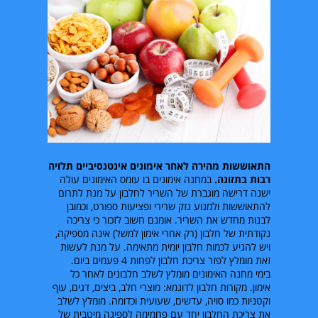
התאוששות מהירה לאחר אימונים אינטנסיביים תלויה
רבות בתזונה.
במחנה אימונים בו עומס האימונים עולה
ישנה דרישה מוגברת של השריר לחלבון על מנת לתרום
להתאוששות ולמנוע נזק שרירי ופציעות ספורט, וכמובן
לבנות מחדש את השריר. אומנם חשוב לזכור כי צריכה
נקודתית של חלבון (רק אחרי אימון למשל) אינה מספיקה,
ויש להגיע לכמות חלבון יומית מתאימה. על מנת לעשות
זאת מומלץ לפזר צריכת חלבון לפחות
4
פעמים ביום.
בימי מחנה האימונים מומלץ לשלב חלבונים לאחר כל
אימון. מקורות חלבון לדוגמא: מוצרי חלב, ביצים, דגים, עוף
וקטניות כמו סויה, עדשים, שעועית וכדומה. מומלץ לשלב
את צריכת החלבון יחד עם פחמימה לספיגה מיטבית של