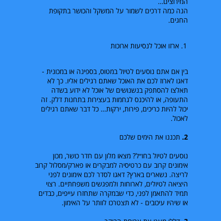
המירוצים…
הנה כמה דרכים לשמור על המשקל והכושר בתקופת
החגים.
ארזו אוכל לנסיעות ארוכות
בין אם אתם נוסעים לטיול במטוס, בספינה או במכונית -
דאגו לארוז לכם את האוכל שאתם רגילים אליו. כך לא
תאלצו להסתפק בנשנושים של אוכל לא ידוע בשדה
התעופה, או להיכנס לגחמות בעצירות בתחנות דלק. זה
יכול להיות כריכים, פירות, ירקות… כל דבר שאתם רגילים
לאכול.
2.
תכננו את הימים שלכם
נוסעים לטיול בחו״ל? מצאו מלון עם חדר כושר, מכון
אימונים קרוב עם כרטיסיה למבקרים או פארק/מסלול קרוב
לריצה. נשארים בארץ? דאגו לסדר לכם אימונים לפני
היציאה לטיולים, לארוחות ולמפגשים משפחתיים. רצוי
תמיד להתאמן לפני, כדי שבמקרה שתחזרו עייפים, כבדים
או שיהיו עיכובים - לא תצטרכו לוותר על האימון.