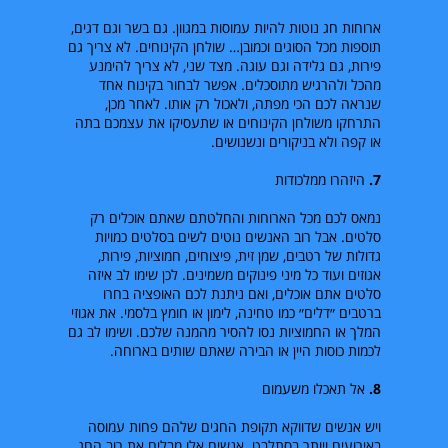
ארוחות חג נוטות להיות עמוסות במגוון. גם בשר וגם דגים,
תוספות מכל הסוגים וכמובן… שולחן הקינוחים. לא צריך גם
פירות, גם גלידה וגם עוגה. מצד שני, לא צריך להימנע
מהכל ולהרגיש מתוסכלים. אפשר לבחור בקינוח אחד
שנראה לכם הכי מפתה, ולאכול רק אותו. לאחר מכן,
התרחקו משולחן הקינוחים או שתעסיקו את עצמכם בתה
או קפה ולא בניקורים ונשנושים.
7.
היזהרו ממלכודות
נמאס לכם מכל הארוחות והחלטתם שאתם אוכלים רק
סלטים. אבל רוב האנשים נוטים לשים בסלטים כמויות
גדולות של רטבים, שמן זית, פיצוחים, חמוציות, פירות,
אגוזים ועוד כל מיני פינוקים משמינים. לכן שימו לב איזה
סלטים אתם אוכלים, ואם ניתנת לכם האופציה בחרו
ברטבים ״דלים״ כמו טחינה, לימון או חומץ בלסמי. את אגוזי
המלך או החמוציות נסו להסיר מהמנה שלכם. ושימו לב גם
לכמות כוסות היין או הבירה שאתם שותים בארוחה.
8.
אל תאכלו משעמום
ויש אנשים שדווקא תקופת החגים שלהם פחות עמוסה
באירועים ויותר בסתלבט. אנשים אלו מבלים את רוב החג