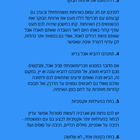
3.
דללו מעט את ארוחת הבוקר
לפניכם יום חג עמוס בארוחות משפחתיות? ובערב גם
קבעתם עם חברים? דללו מעט את ארוחת הבוקר ואת
הנשנושים בין הארוחות. קחו בחשבון שיהיה לכם מעט
עודף קלורי באותו היום לאור העובדה שאתם תאכלו אוכל
שאתם פחות רגילים לאכול, ואולי גם בכמויות יותר גדולות,
לכן עדיף להוריד איפה שאפשר.
4.
תתנדבו להביא אוכל בריא
אם מדובר במפגש חברי/משפחתי סביב אוכל, ומבקשים
מכם להביא משהו, אל תתנדבו להביא עוגה או יין. במקום
זה, הביאו מנה שאתם יודעים שתתאים לכם ולתזונה
שלכם (ואולי גם לאנשים נוספים על הדרך), ואל תבזבזו
קלוריות מיותרות על לחם בזמן הארוחה.
5.
בחרו בפעילויות אקטיביות
יש לכם פחות זמן ואנרגיה לעשות ספורט? אפשר עדיין
לבחור בפעילויות יותר אקטיביות לבצע גם עם המשפחה -
רכיבה על אופניים, טיולים רגליים, רכיבה על סוסים ועוד.
6.
בחרו בקינוח אחד
,
לא שלושה