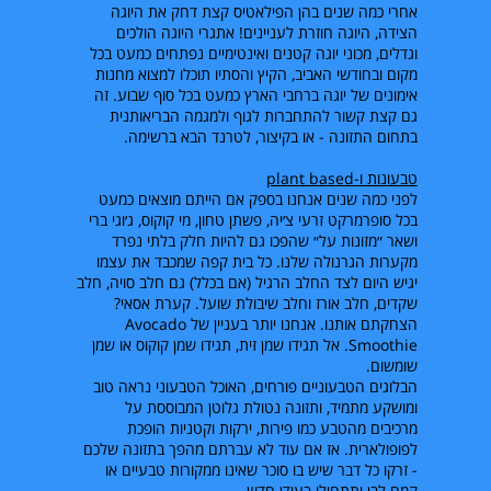
אחרי כמה שנים בהן הפילאטיס קצת דחק את היוגה
הצידה, היוגה חוזרת לעניינים! אתגרי היוגה הולכים
וגדלים, מכוני יוגה קטנים ואינטימיים נפתחים כמעט בכל
מקום ובחודשי האביב, הקיץ והסתיו תוכלו למצוא מחנות
אימונים של יוגה ברחבי הארץ כמעט בכל סוף שבוע. זה
גם קצת קשור להתחברות לגוף ולמגמה הבריאותנית
בתחום התזונה - או בקיצור, לטרנד הבא ברשימה.
טבעונות ו-
plant based
לפני כמה שנים אנחנו בספק אם הייתם מוצאים כמעט
בכל סופרמרקט זרעי צ׳יה, פשתן טחון, מי קוקוס, ג׳וגי ברי
ושאר ״מזונות על״ שהפכו גם להיות חלק בלתי נפרד
מקערות הגרנולה שלנו. כל בית קפה שמכבד את עצמו
יגיש היום לצד החלב הרגיל (אם בכלל) גם חלב סויה, חלב
שקדים, חלב אורז וחלב שיבולת שועל. קערת אסאי?
הצחקתם אותנו. אנחנו יותר בעניין של
Avocado
Smoothie
. אל תגידו שמן זית, תגידו שמן קוקוס או שמן
שומשום.
הבלוגים הטבעוניים פורחים, האוכל הטבעוני נראה טוב
ומושקע מתמיד, ותזונה נטולת גלוטן המבוססת על
מרכיבים מהטבע כמו פירות, ירקות וקטניות הופכת
לפופולארית. אז אם עוד לא עברתם מהפך בתזונה שלכם
- זרקו כל דבר שיש בו סוכר שאינו ממקורות טבעיים או
קמח לבן ותתחילו בעידן חדש.