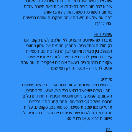
איזה אימון כושר אתם חייבים לנסות השנה? מה האתגר
שיביא לכם מוטיבציה להצליח? איך תיראה השנה שלכם
בתחום הספורט, הכושר, התזונה והבריאות?
בחרו את שלושת היעדים שהכי מסקרנים אתכם ברשימה
וצאו לדרך!
אימוני
HIIT
מתברר שהאימונים הקצרים לא הולכים לשום מקום, הם
רק הולכים ומתקצרים. המתכון המנצח של אימון מחזורי
המשלב בין סיבולת ואירובי לבין תרגילי כוח עם הפסקות
קצרות ממשיך להוכיח את עצמו ולסחוף אחריו אנשים
שקצרים בזמן ורוצים לעשות אימונים אפקטיביים. אם אתם
עונים להגדרה - תנסו, זה רק חצי שעה.
פק״לים
כן, ממש כמו בטירונות, אימוני הכוח עוברים להיות פשוטים
יותר - כאלה שאפשר לבצע בכל בית. שגעון הקרוספיט,
האימונים הפונקציונליים ותכניות הנינג׳ה החזירו תרגילים
מבוססי משקל גוף למודעות. תחת קטגוריה זו נכללים
תרגילים כמו שכיבות סמיכה, כפיפות בטן, סקווטים, עליות
מתח וכו׳. הם לא דורשים אביזרים או מכשירים מיוחדים ולכן
פשוטים לביצוע, אז רדו ל-30!
יוגה