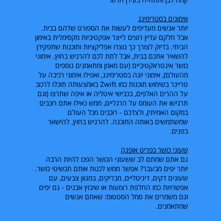
אימונים בסטרימינג
יותר אנשים מעדיפים לעשות את הספורט שלהם בבית.
אבל חלקם עדיין רוצים לייצר אפקטיביות מקסימלית באימון
הביתי. בדיוק לצורך כך נוצרו אפליקציות ותוכנות שתפקידן
להשאיר אתכם בבית, אבל לתת לכם להרגיש בחוץ. אימוני
כושר אינטראקטיביים (עם מאמן ומתאמנים נוספים
מהעולם), אימוני יוגה בסטרימינג, ואפילו אימוני רכיבה על
טריינר בשימוש תוכנות כמו
Zwift
באמצעותה תוכלו לרכוב
על ההרים האלפים, בכבישי איטליה או איפה שתרצו (וגם
תרגישו את העומס על הרגליים, ממש כאילו אתם רוכבים
במקום האמיתי), ולצדכם - רוכבים מכל העולם
שמשתמשים באותה התוכנה. להרגיש בחוץ, להישאר
בפנים.
שעוני כושר כפריט אופנה
גם אתם שמתם לב ששעוני הכושר הפכו להיות הרבה
יותר יפים מבעבר? אפשר ממש לכנות אותם תכשיטי כושר.
שעונים דקים, דיגיטליים, מבריקים, במגוון צבעים, עם
אפשרויות כמו החלפת רצועות או שיבוץ אבנים - גם יפים
וגם משמרים את סמל הסטטוס: שאתם אנשים
שמתאמנים.