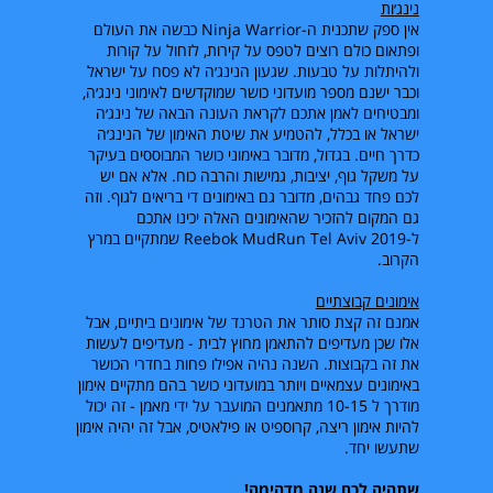
נינג׳ות
אין ספק שתכנית ה-
Ninja Warrior
כבשה את העולם
ופתאום כולם רוצים לטפס על קירות, לזחול על קורות
ולהיתלות על טבעות. שגעון הנינג׳ה לא פסח על ישראל
וכבר ישנם מספר מועדוני כושר שמוקדשים לאימוני נינג׳ה,
ומבטיחים לאמן אתכם לקראת העונה הבאה של נינג׳ה
ישראל או בכלל, להטמיע את שיטת האימון של הנינג׳ה
כדרך חיים. בגדול, מדובר באימוני כושר המבוססים בעיקר
על משקל גוף, יציבות, גמישות והרבה כוח. אלא אם יש
לכם פחד גבהים, מדובר גם באימונים די בריאים לגוף. וזה
גם המקום להזכיר שהאימונים האלה יכינו אתכם
ל-
Reebok MudRun Tel Aviv 2019
שמתקיים במרץ
הקרוב.
אימונים קבוצתיים
אמנם זה קצת סותר את הטרנד של אימונים ביתיים, אבל
אלו שכן מעדיפים להתאמן מחוץ לבית - מעדיפים לעשות
את זה בקבוצות. השנה נהיה אפילו פחות בחדרי הכושר
באימונים עצמאיים ויותר במועדוני כושר בהם מתקיים אימון
מודרך ל 10-15 מתאמנים המועבר על ידי מאמן - זה יכול
להיות אימון ריצה, קרוספיט או פילאטיס, אבל זה יהיה אימון
שתעשו יחד.
שתהיה לכם שנה מדהימה!