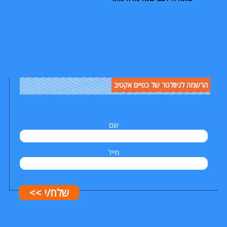
הרשמה לניוזלטר של כפיים אקטיב
שם
מייל
שלח/י >>